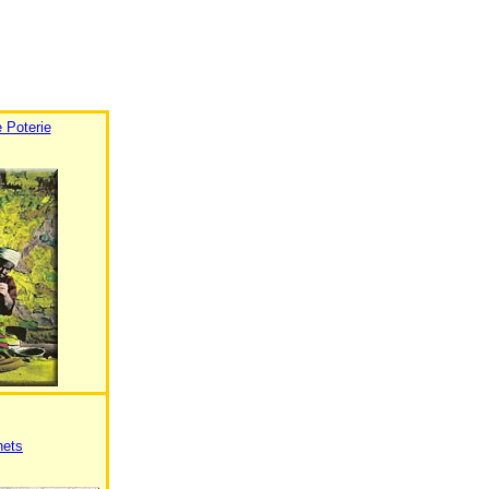
 Poterie
nets