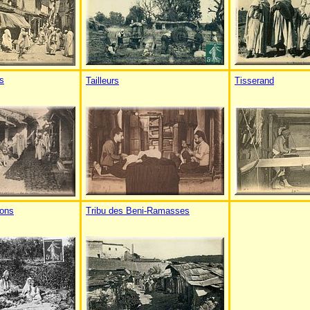
rs
Tailleurs
Tisserand
tons
Tribu des Beni-Ramasses